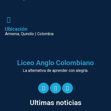
Ubicación
Armenia, Quindío | Colombia
Liceo Anglo Colombiano
La alternativa de aprender con alegría.
F
I
Y
a
n
o
Ultimas noticias
c
s
u
e
t
t