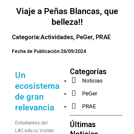
Ir
Viaje a Peñas Blancas, que
al
contenido
belleza!!
Categoria:
Actividades
,
PeGer
,
PRAE
Fecha de Publicación:
26/09/2024
Categorías
Un
Noticias
ecosistema
PeGer
de gran
relevancia
PRAE
Estudiantes del
Últimas
LAC.edu.co Visitan