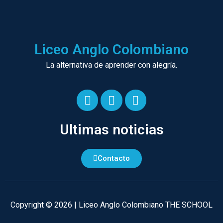
Liceo Anglo Colombiano
La alternativa de aprender con alegría.
F
I
Y
a
n
o
Ultimas noticias
c
s
u
e
t
t
b
a
u
Contacto
o
g
b
o
r
e
k
a
-
m
Copyright © 2026 | Liceo Anglo Colombiano THE SCHOOL
f