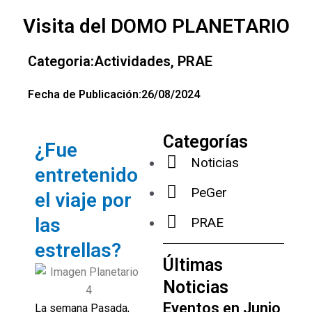
Ir
Visita del DOMO PLANETARIO
al
contenido
Categoria:
Actividades
,
PRAE
Fecha de Publicación:
26/08/2024
Categorías
¿Fue
Noticias
entretenido
PeGer
el viaje por
las
PRAE
estrellas?
Últimas
Noticias
Eventos en Junio
La semana Pasada,