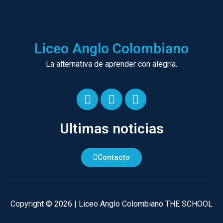
Liceo Anglo Colombiano
La alternativa de aprender con alegría.
F
I
Y
a
n
o
Ultimas noticias
c
s
u
e
t
t
b
a
u
Contacto
o
g
b
o
r
e
k
a
-
m
Copyright © 2026 | Liceo Anglo Colombiano THE SCHOOL
f